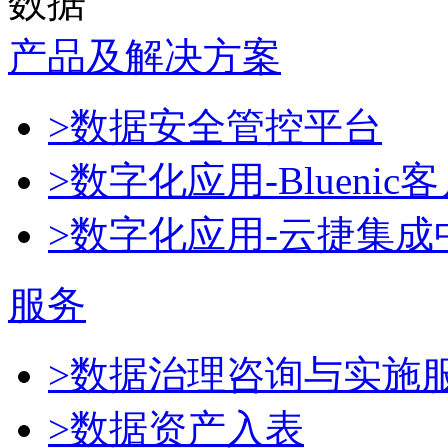
数据
产品及解决方案
>数据安全管控平台
>数字化应用-Blueni
>数字化应用-云捷集成
服务
>数据治理咨询与实施
>数据资产入表