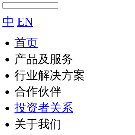
中
EN
首页
产品及服务
行业解决方案
合作伙伴
投资者关系
关于我们