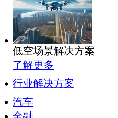
低空场景解决方案
了解更多
行业解决方案
汽车
金融