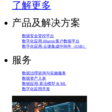
了解更多
产品及解决方案
数据安全管控平台
数字化应用-Bluenic客户数据平台
数字化应用-云捷集成中间件（ESB）
服务
数据治理咨询与实施服务
数据资产入表
数据应用-算法模型 & ML
数字化应用开发