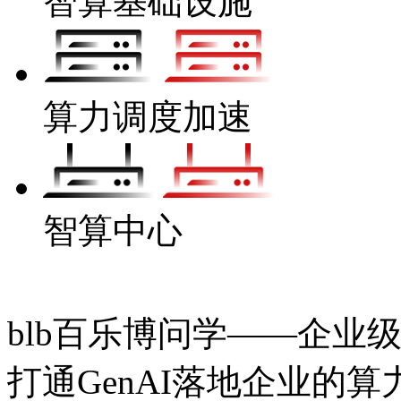
智算基础设施
算力调度加速
智算中心
blb百乐博问学——企业级A
打通GenAI落地企业的算力