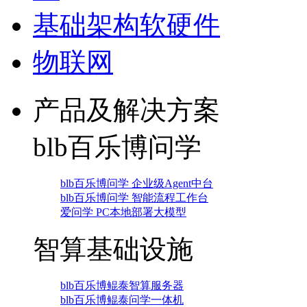
基础架构软硬件
物联网
产品及解决方案
blb百乐博问学
blb百乐博问学 企业级Agent中台
blb百乐博问学 智能流程工作台
爱问学 PC本地部署大模型
智算基础设施
blb百乐博鲲泰智算服务器
blb百乐博鲲泰问学一体机