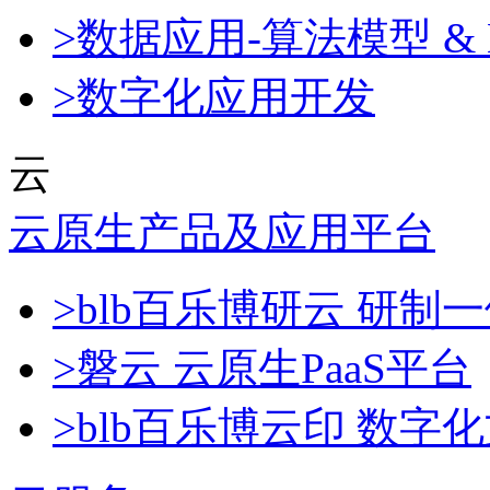
>数据应用-算法模型 & 
>数字化应用开发
云
云原生产品及应用平台
>blb百乐博研云 研
>磐云 云原生PaaS平台
>blb百乐博云印 数字