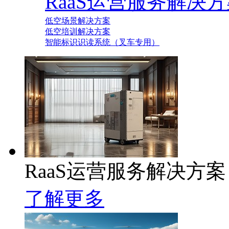
RaaS运营服务解决
低空场景解决方案
低空培训解决方案
智能标识识读系统（叉车专用）
RaaS运营服务解决方案
了解更多