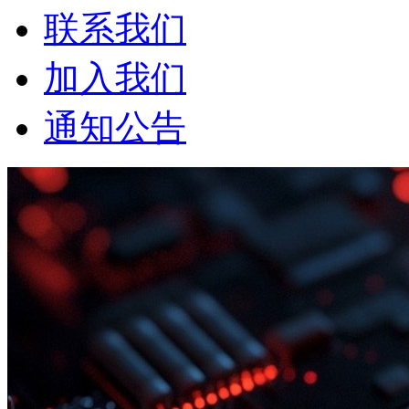
联系我们
加入我们
通知公告