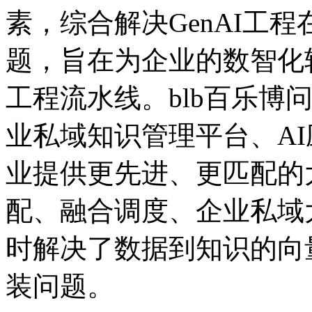
素，综合解决GenAI工程在
题，旨在为企业的数智
工程流水线。blb百乐博问
业私域知识管理平台、A
业提供更先进、更匹配的
配、融合调度、企业
时解决了数据到知识的向
装问题。