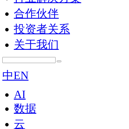
合作伙伴
投资者关系
关于我们
中
EN
AI
数据
云