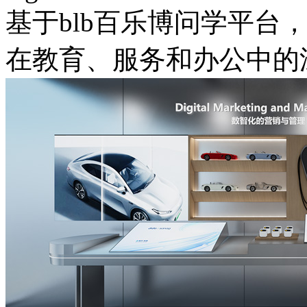
基于blb百乐博问学平台
在教育、服务和办公中