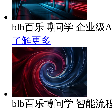
blb百乐博问学 企业级A
了解更多
blb百乐博问学 智能流