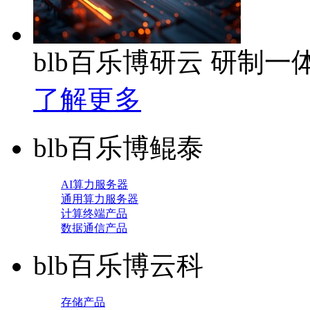
blb百乐博研云 研制
了解更多
blb百乐博鲲泰
AI算力服务器
通用算力服务器
计算终端产品
数据通信产品
blb百乐博云科
存储产品