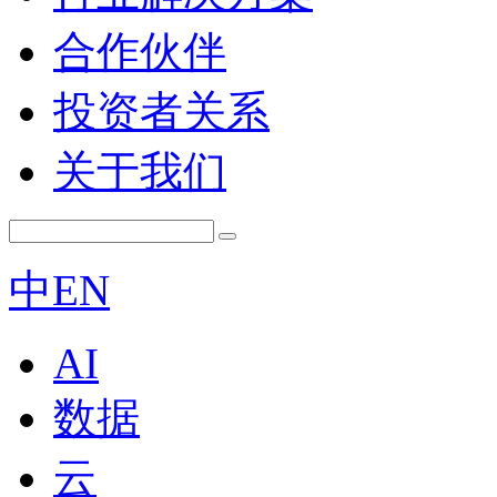
合作伙伴
投资者关系
关于我们
中
EN
AI
数据
云