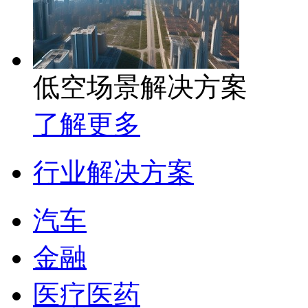
低空场景解决方案
了解更多
行业解决方案
汽车
金融
医疗医药